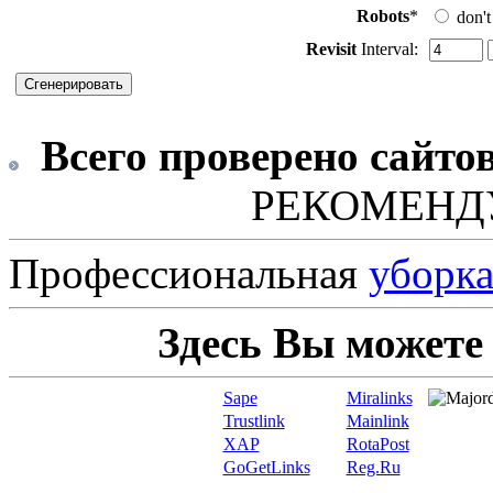
Robots
*
don't
Revisit
Interval:
Всего проверено сайто
РЕКОМЕНД
Профессиональная
уборк
Здесь Вы можете
Sape
Miralinks
Trustlink
Mainlink
XAP
RotaPost
GoGetLinks
Reg.Ru