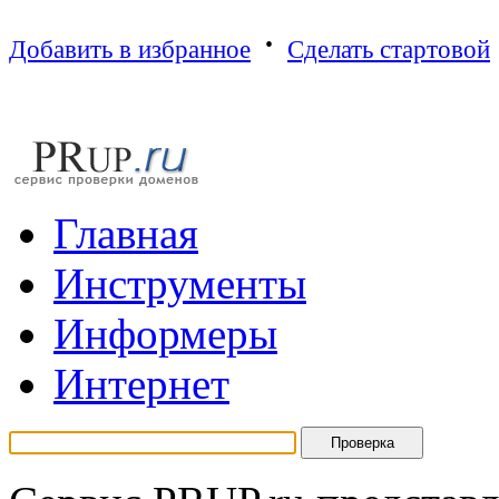
·
Добавить в избранное
Сделать стартовой
Г
лавная
И
нструменты
И
нформеры
И
нтернет